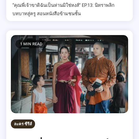
“คุณพี่เจ้าขาดิฉันเป็นห่านมิใช่หงส์” EP.13: นิทราพลิก
บทบาทสู่ครู สอนหนังสือข้ามชนชั้น
1 MIN READ
ละคร ซีรีส์