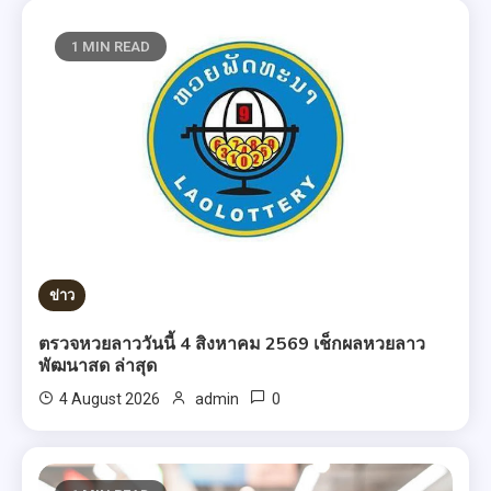
1 MIN READ
ข่าว
ตรวจหวยลาววันนี้ 4 สิงหาคม 2569 เช็กผลหวยลาว
พัฒนาสด ล่าสุด
0
4 August 2026
admin