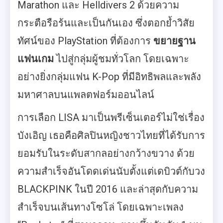
Marathon และ Helldivers 2 ด้วยความ
กระตือรือร้นและเป็นกันเอง ซึ่งตอกย้ำวิสัย
ทัศน์ของ PlayStation ที่ต้องการ
ขยายฐาน
แฟนเกม
ไปสู่กลุ่มผู้ชมทั่วโลก โดยเฉพาะ
อย่างยิ่งกลุ่มแฟน K-Pop ที่มีอิทธิพลและพลัง
มหาศาลบนแพลตฟอร์มออนไลน์
การเลือก LISA มาเป็นพรีเซ็นเตอร์ไม่ใช่เรื่อง
บังเอิญ เธอคือศิลปินหญิงชาวไทยที่ได้รับการ
ยอมรับในระดับสากลอย่างกว้างขวาง ด้วย
ความสำเร็จอันโดดเด่นนับตั้งแต่เดบิวต์กับวง
BLACKPINK ในปี 2016 และล่าสุดกับความ
สำเร็จบนเส้นทางโซโล่ โดยเฉพาะเพลง