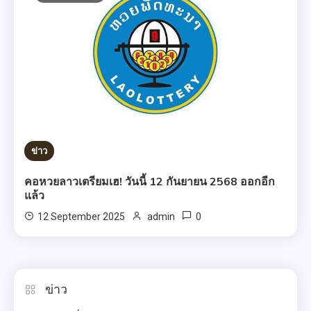
ข่าว
คอหวยลาวเตรียมเฮ! วันนี้ 12 กันยายน 2568 ออกอีก
แล้ว
0
12 September 2025
admin
ข่าว