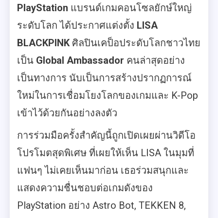
PlayStation
แบรนด์เกมคอนโซลยักษ์ใหญ่
ระดับโลก ได้ประกาศแต่งตั้ง
LISA
BLACKPINK
ศิลปินเคป็อประดับโลกชาวไทย
เป็น
Global Ambassador
คนล่าสุดอย่าง
เป็นทางการ นับเป็นการสร้างปรากฏการณ์
ใหม่ในการเชื่อมโยงโลกของเกมและ K-Pop
เข้าไว้ด้วยกันอย่างลงตัว
การร่วมมือครั้งสำคัญนี้ถูกเปิดเผยผ่านวิดีโอ
โปรโมตสุดพิเศษ ที่เผยให้เห็น LISA ในมุมที่
แฟนๆ ไม่เคยเห็นมาก่อน เธอร่วมสนุกและ
แสดงความชื่นชอบต่อเกมดังของ
PlayStation อย่าง Astro Bot, TEKKEN 8,