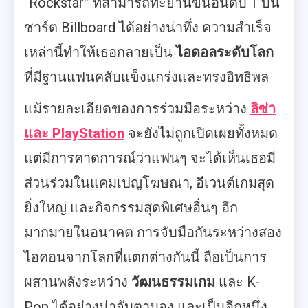
“Rockstar” ที่สามารถทะยานขึ้นอันดับ 1 บน
ชาร์ต Billboard ได้อย่างน่าทึ่ง ความสำเร็จ
เหล่านี้ทำให้เธอกลายเป็น
ไอดอลระดับโลก
ที่มีฐานแฟนคลับแข็งแกร่งและทรงอิทธิพล
แม้รายละเอียดของการร่วมมือระหว่าง
ลิซ่า
และ PlayStation
จะยังไม่ถูกเปิดเผยทั้งหมด
แต่มีการคาดการณ์ว่าแฟนๆ จะได้เห็นเธอมี
ส่วนร่วมในแคมเปญโฆษณา, อีเวนต์เกมสุด
ยิ่งใหญ่ และกิจกรรมสุดพิเศษอื่นๆ อีก
มากมายในอนาคต การจับมือกันระหว่างสอง
ไอคอนจากโลกที่แตกต่างกันนี้ ถือเป็นการ
ผสานพลังระหว่าง
วัฒนธรรมเกม
และ K-
Pop ได้อย่างน่าจับตามอง และเป็นอีกหนึ่ง