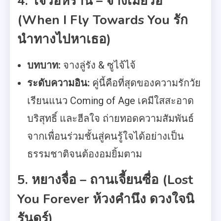
4. โจวอี้หราน – จางเมี่ยวอี๋
(When I Fly Towards You รัก
นำทางไปหาเธอ)
บทบาท:
จางลู่รัง & ซูไจ้ไจ้
ระดับความอิน:
คู่นี้คือที่สุดของความรักวัย
เรียนแนว Coming of Age เคมีใสสะอาด
บริสุทธิ์ และฮีลใจ ถ่ายทอดความสัมพันธ์
จากเพื่อนร่วมชั้นสู่คนรู้ใจได้อย่างเป็น
ธรรมชาติจนต้องอมยิ้มตาม
5. หยางจื่อ – ถานเจี้ยนซื่อ (Lost
You Forever ห้วงคำนึง ดวงใจนิ
รันดร์)