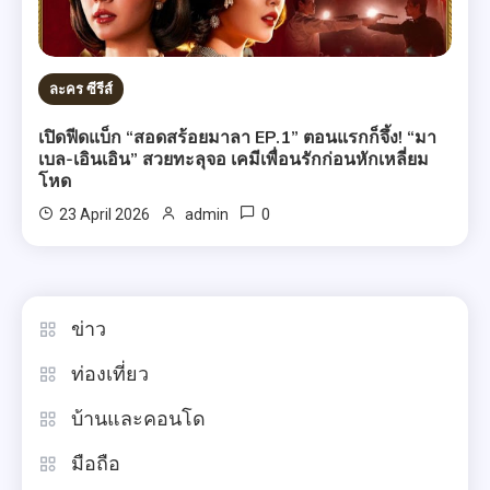
ละคร ซีรีส์
เปิดฟีดแบ็ก “สอดสร้อยมาลา EP.1” ตอนแรกก็จึ้ง! “มา
เบล-เอินเอิน” สวยทะลุจอ เคมีเพื่อนรักก่อนหักเหลี่ยม
โหด
0
23 April 2026
admin
ข่าว
ท่องเที่ยว
บ้านและคอนโด
มือถือ