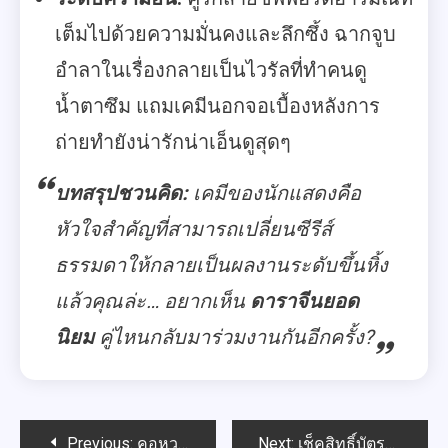
เต็มไปด้วยความมั่นคงและลึกซึ้ง ฉากจูบ
อำลาในเรื่องกลายเป็นไวรัลที่ทำคนดู
น้ำตาซึม แถมเคมีนอกจอเบื้องหลังการ
ถ่ายทำยังน่ารักน่าเอ็นดูสุดๆ
บทสรุปชวนคิด:
เคมีของนักแสดงคือ
หัวใจสำคัญที่สามารถเปลี่ยนซีรีส์
ธรรมดาให้กลายเป็นผลงานระดับขึ้นหิ้ง
แล้วคุณล่ะ… อยากเห็น
ดาราจีนยอด
นิยม
คู่ไหนกลับมาร่วมงานกันอีกครั้ง?
Post
Previous:
คอหวยฮานอยเตรียมเฮ! วันนี้ 20 พฤษภาคม 2569 ออกอีกแล้ว
Next:
เช็คสิทธิ์บัตรสวัสดิการแห่งรัฐ 69 ใช้เลขบัตรประชาชน 13 หลัก รู้ผลทันที